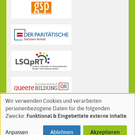
Wir verwenden Cookies und verarbeiten
Verwendung
Follow
Facebook
Instagram
personenbezogene Daten für die folgenden
von
us
Zwecke:
Funktional & Eingebettete externe Inhalte
.
personenbezogenen
on:
Footer
Kontakt
Newsletter
Impressum
Daten
Anpassen
Ablehnen
Akzeptieren
menu
Datenschutz
und