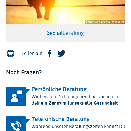
© stock.adobe.com | sakepaint
Sexualberatung
Drucken
Facebook
Twitter
Teilen auf
Noch Fragen?
Persönliche Beratung
Wir beraten Dich eingehend persönlich in
deinem
Zentrum für sexuelle Gesundheit
Telefonische Beratung
Während unserer Beratungszeiten kannst Du