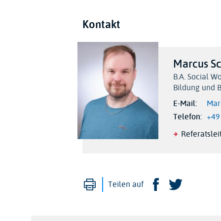
Kontakt
Marcus S
B.A. Social W
Bildung und 
E-Mail
Mar
Telefon
+49
Referatsle
Drucken
Facebook
Twitte
Teilen auf