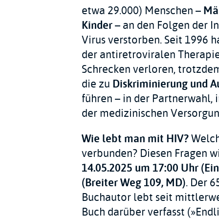
etwa 29.000) Menschen –
Män
Kinder
– an den Folgen der I
Virus verstorben. Seit 1996 h
der antiretroviralen Therapi
Schrecken verloren, trotzdem
die zu
Diskriminierung und A
führen – in der Partnerwahl, i
der medizinischen Versorgun
Wie lebt man mit HIV?
Welche
verbunden? Diesen Fragen w
14.05.2025 um 17:00 Uhr (Einl
(Breiter Weg 109, MD)
. Der 
Buchautor lebt seit mittlerwe
Buch darüber verfasst (»Endli