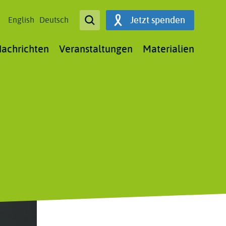
Open Search
Jetzt spenden
English
Deutsch
Search
achrichten
Veranstaltungen
Materialien