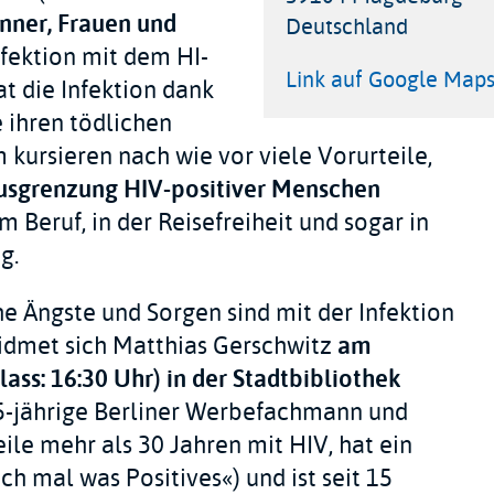
ner, Frauen und
Deutschland
nfektion mit dem HI-
Link
Link auf Google Map
at die Infektion dank
Karte
e ihren tödlichen
Veranstaltungsort
 kursieren nach wie vor viele Vorurteile,
usgrenzung HIV-positiver Menschen
m Beruf, in der Reisefreiheit und sogar in
g.
 Ängste und Sorgen sind mit der Infektion
idmet sich Matthias Gerschwitz
am
ass: 16:30 Uhr) in der Stadtbibliothek
65-jährige Berliner Werbefachmann und
ile mehr als 30 Jahren mit HIV, hat ein
ch mal was Positives«) und ist seit 15