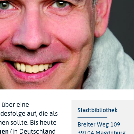
 über eine
Veranstaltungsort
Stadtbibliothek
esfolge auf, die als
en sollte. Bis heute
Adresse
Breiter Weg 109
onen
(in Deutschland
39104
Magdeburg